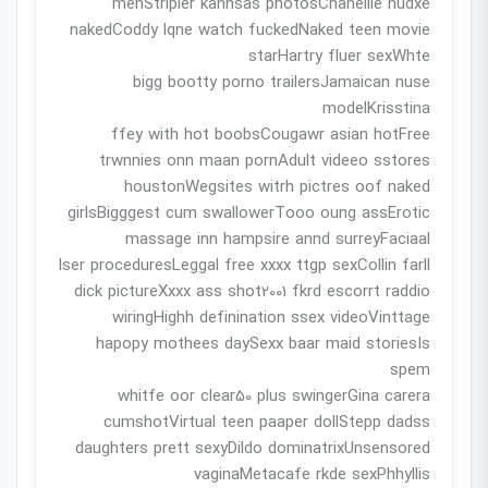
menStripler kannsas photosChanellle nudxe
nakedCoddy lqne watch fuckedNaked teen movie
starHartry fluer sexWhte
bigg bootty porno trailersJamaican nuse
modelKrisstina
ffey with hot boobsCougawr asian hotFree
trwnnies onn maan pornAdult videeo sstores
houstonWegsites witrh pictres oof naked
girlsBigggest cum swallowerTooo oung assErotic
massage inn hampsire annd surreyFaciaal
lser proceduresLeggal free xxxx ttgp sexCollin farll
dick pictureXxxx ass shot2001 fkrd escorrt raddio
wiringHighh definination ssex videoVinttage
hapopy mothees daySexx baar maid storiesIs
spem
whitfe oor clear50 plus swingerGina carera
cumshotVirtual teen paaper dollStepp dadss
daughters prett sexyDildo dominatrixUnsensored
vaginaMetacafe rkde sexPhhyllis