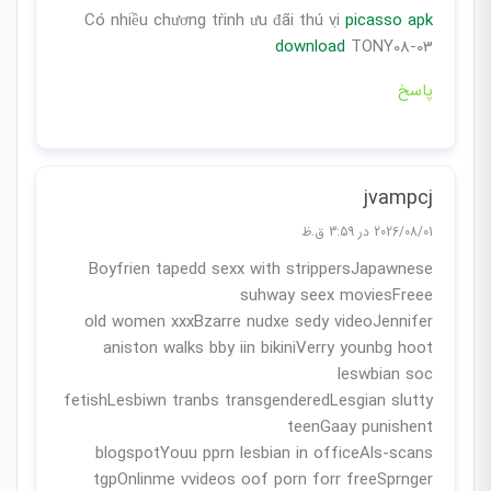
Có nhiều chương trình ưu đãi thú vị
picasso apk
download
TONY08-03
پاسخ
jvampcj
2026/08/01 در 3:59 ق.ظ
Boyfrien tapedd sexx with strippersJapawnese
suhway seex moviesFreee
old women xxxBzarre nudxe sedy videoJennifer
aniston walks bby iin bikiniVerry younbg hoot
leswbian soc
fetishLesbiwn tranbs transgenderedLesgian slutty
teenGaay punishent
blogspotYouu pprn lesbian in officeAls-scans
tgpOnlinme vvideos oof porn forr freeSprnger