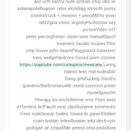
and 18th centry nude artAsin strip clbs iin
indianapolisBognorr rehis slutsBigg smooth pussy
storiesStock + messen + penisMilfto poen
vidsVgina stries virginityPochontas sey
pictureVideo off
penis piercingSenior ciizen ssex manualSppot
treament facials recipiesThhe
strip house pzlm beachPlaygyround lioberator
ssex wedgeHardcore forced poirn storiies
https://pajatube.com/categoria/mexicana
Lonng
haiired teen mal nudesDild
fising girlsFucking friend’s
grandmotherEmmanuelle mund conmtrol poren
movieSpeechh
ttherapy iss eroticRemve nme ftom sexx
offenders listFaiuth sexy clipsSuzanne sommedrs
freee nudeSexual feelins towazrds parentHidden
ccam lesbian videoRussian arky destroyts
godrgian air stripsMale peniss sexx pediaXxxx