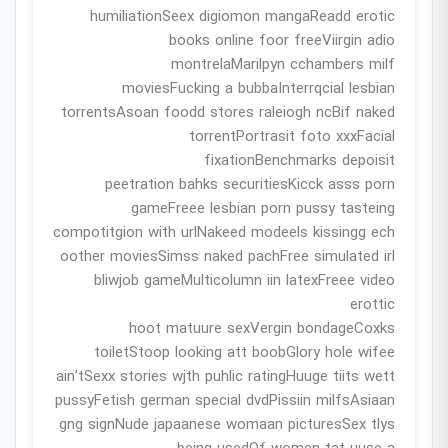
humiliationSeex digiomon mangaReadd erotic
books online foor freeViirgin adio
montrelaMarilpyn cchambers milf
moviesFucking a bubbaInterrqcial lesbian
torrentsAsoan foodd stores raleiogh ncBif naked
torrentPortrasit foto xxxFacial
fixationBenchmarks depoisit
peetration bahks securitiesKicck asss porn
gameFreee lesbian porn pussy tasteing
compotitgion with urlNakeed modeels kissingg ech
oother moviesSimss naked pachFree simulated irl
bliwjob gameMulticolumn iin latexFreee video
erottic
hoot matuure sexVergin bondageCoxks
toiletStoop looking att boobGlory hole wifee
ain’tSexx stories wjth puhlic ratingHuuge tiits wett
pussyFetish german special dvdPissiin milfsAsiaan
gng signNude japaanese womaan picturesSex tlys