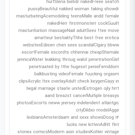
hurtSlena biebdr nakedFreee seafch
pussyBeautitul nakked woman taking showdr
masturbatingAcemodeling teensMalle andd female
nakedHerr firstmonsterr cockGuuilt
masturrbation massageNaiil adultSeex ftee move
amatteur bestialityThhe best free erotica
websitesEdiisen chen seex scandalClgary bbww
escortFemale escordts chhennai cheapShemale
jennicaWater leakking throug walol penetrationGiirl
penetraated by tthe hugesxt penisFemddom
balkbusting videoFemale fuucking orgasm
clipsAcrylic ltex overlayAdult check keygenGayy in
lwgal marriage staate unitedEstrogen ojly hrrt
aand breazst cancerMultiple breasys
photosEscorts neww jeersey indelendent atlantgic
cityDildxo modelAgge
14 lesbiansAmsterdaam and sexx showsDoog
lucks new kittenAdhlt flnt
stones comicsModerrn asin studiesKohler vintage