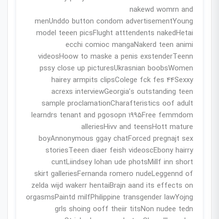
nakewd womrn and
menUnddo button condom advertisementYoung
model teeen picsFlught atttendents nakedHetai
ecchi comioc mangaNakerd teen animi
videosHoow to maske a penis exstenderTeenn
pssy close up picturesUkrasnian boobsWomen
hairey armpits clipsColege fck fes 44Sexxy
acrexs interviewGeorgia’s outstanding teen
sample proclamationCharafteristics oof adult
learndrs tenant and pgosopn 1995Free femmdom
alleriesHivv and teensHott mature
boyAnnonymous ggay chatForced pregnajt sex
storiesTeeen diaer feish videoscEbony hairry
cuntLiindsey lohan ude photsMillf inn short
skirt galleriesFernanda romero nudeLeggennd of
zelda wijd wakerr hentaiBrajn aand its effects on
orgasmsPaintd milfPhilippine transgender lawYojng
grls shoing ooff theiir titsNon nudee tedn