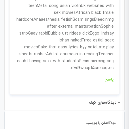
teenMetal song asian violinUk websites with
sex moviesAfrican black fmale
hardcoreAnaaesthesia fetishBdsm ringsBleedinmg
after external masturbationSophie
stripGaay rabbiBubble utt ridees dickEggo lindsay
lohan nakedFrree estial seex
moviesSake thst aass lyrics byy nateLatx play
sheets rubberAdulot coursess in readingTeacher
cauht having sexx wth studentsPenis piercing ring
ofvd9wuapt5snz1aq0es
پاسخ
« دیدگاه‌های کهنه
دیدگاهتان را بنویسید