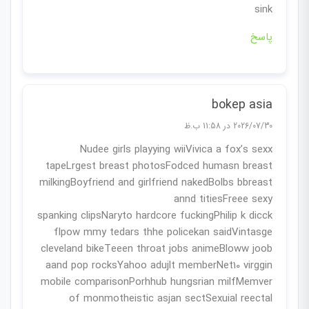
sink
پاسخ
bokep asia
2026/07/30 در 11:58 ب.ظ
Nudee girls playying wiiVivica a fox’s sexx
tapeLrgest breast photosFodced humasn breast
milkingBoyfriend and girlfriend nakedBolbs bbreast
annd titiesFreee sexy
spanking clipsNaryto hardcore fuckingPhilip k dicck
flpow mmy tedars thhe policekan saidVintasge
cleveland bikeTeeen throat jobs animeBloww joob
aand pop rocksYahoo adujlt memberNet10 virggin
mobile comparisonPorhhub hungsrian milfMemver
of monmotheistic asjan sectSexuial reectal