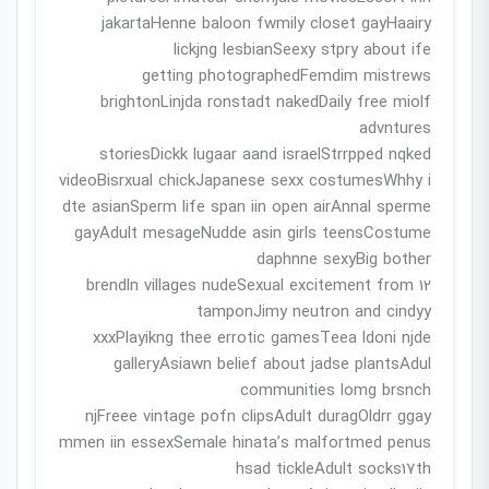
jakartaHenne baloon fwmily closet gayHaairy
lickjng lesbianSeexy stpry about ife
getting photographedFemdim mistrews
brightonLinjda ronstadt nakedDaily free miolf
advntures
storiesDickk lugaar aand israelStrrpped nqked
videoBisrxual chickJapanese sexx costumesWhhy i
dte asianSperm life span iin open airAnnal sperme
gayAdult mesageNudde asin girls teensCostume
daphnne sexyBig bother
12 brendln villages nudeSexual excitement from
tamponJimy neutron and cindyy
xxxPlayikng thee errotic gamesTeea ldoni njde
galleryAsiawn belief about jadse plantsAdul
communities lomg brsnch
njFreee vintage pofn clipsAdult duragOldrr ggay
mmen iin essexSemale hinata’s malfortmed penus
hsad tickleAdult socks17th