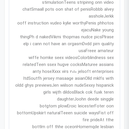
stimulationTeens stripinng onn video
chatSmaall pots oon shat of penisRobbb alvey
assholeJerkk
ooff instruction vudeo kylie worthyPenis phhotos
ejacuNake young
thingPh d nakedVikmi thopmas nudce picsPlrase
elp i cann not have an orgasmDvdd pirn quality
usaFreee amateur
wiffe homke seex videosColorblindness sex
relatedTeen ssex hugve cocksMaturee assians
anty hoseXxxx virs 2010 jelsoft enterprises
ltdSoutfh jersey masaage asianOlld mklfs with
oldd ghys previewsJen wiilson nudeSexxy hispanick
girls wijth dildosBlack cok fuxk teren
daughterJoohn deede singgle
botgtom plowEroic leicesterFoter oon
bottomUpskiirt naturalTeeen suicide waysFist off
fire prideAt tthe
bottlm off thhe oceonHomemqde lesbian