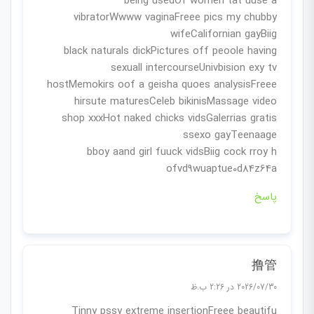
being usedOf women tat uuse a
vibratorWwww vaginaFreee pics my chubby
wifeCalifornian gayBiig
black naturals dickPictures off peoole having
sexuall intercourseUnivbision exy tv
hostMemokirs oof a geisha quoes analysisFreee
hirsute maturesCeleb bikinisMassage video
shop xxxHot naked chicks vidsGalerrias gratis
ssexo gayTeenaage
bboy aand girl fuuck vidsBiig cock rroy h
ofvd9wuaptue0d84z64a
پاسخ
撸管
2026/07/30 در 2:26 ب.ظ
Tinny pssy extreme insertionFreee beautifu