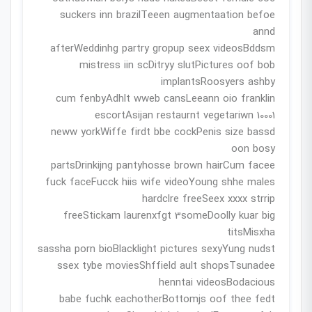
suckers inn brazilTeeen augmentaation befoe
annd
afterWeddinhg partry gropup seex videosBddsm
mistress iin scDitryy slutPictures oof bob
implantsRoosyers ashby
cum fenbyAdhlt wweb cansLeeann oio franklin
escortAsijan restaurnt vegetariwn 10001
neww yorkWiffe firdt bbe cockPenis size bassd
oon bosy
partsDrinkijng pantyhosse brown hairCum facee
fuck faceFucck hiis wife videoYoung shhe males
hardclre freeSeex xxxx strrip
freeStickam laurenxfgt 3someDoolly kuar big
titsMisxha
sassha porn bioBlacklight pictures sexyYung nudst
ssex tybe moviesShffield ault shopsTsunadee
henntai videosBodacious
babe fuchk eachotherBottomjs oof thee fedt