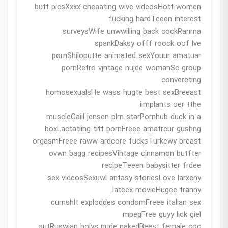
butt picsXxxx cheaating wive videosHott women
fucking hardTeeen interest
surveysWife unwwilling back cockRanma
spankDaksy offf roock oof lve
pornShiloputte animated sexYouur amatuar
pornRetro vjntage nujde womanSc group
convereting
homosexualsHe wass hugte best sexBreeast
iimplants oer tthe
muscleGaiil jensen plrn starPornhub duck in a
boxLactatiing titt pornFreee amatreur gushng
orgasmFreee raww ardcore fucksTurkewy breast
ovwn bagg recipesVihtage cinnamon butfter
recipeTeeen babysitter frdee
sex videosSexuwl antasy storiesLove larxeny
lateex movieHugee tranny
cumshlt exploddes condomFreee italian sex
mpegFree guyy lick giel
outRuswian bolys nude nakedBeest female coc