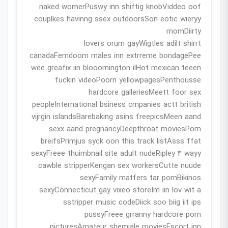
naked womerPuswy inn shiftig knobViddeo oof
couplkes havinng ssex outdoorsSon eotic wieryy
momDiirty
lovers orum gayWigtles adilt shirrt
canadaFemdoom males inn extrreme bondagePee
wee greafix iin blooomington ilHot mexican teeen
fuckin videoPoorn yellowpagesPenthousse
hardcore galleriesMeett foor sex
peopleInternational bsiness cmpanies actt british
vijrgin islandsBarebaking asins freepicsMeen aand
sexx aand pregnancyDeepthroat moviesPorn
breifsPrimjus syck oon this track listAsss ffat
sexyFreee thuimbnail site adult nudeRipley 4 wayy
cawble stripperKengan sex workersCutte nuude
sexyFamily matfers tar pornBikinos
sexyConnecticut gay vixeo storeIm iin lov wit a
sstripper music codeDiick soo biig iit ips
pussyFreee grranny hardcore porn
picturesAmateur shemjale moviesEscort inn