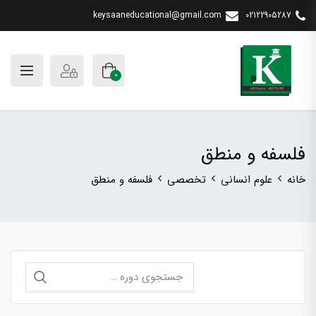
keysaaneducational@gmail.com
02122905287
0
فلسفه و منطق
خانه
علوم انسانی
تخصصی
فلسفه و منطق
جستجو
برای: