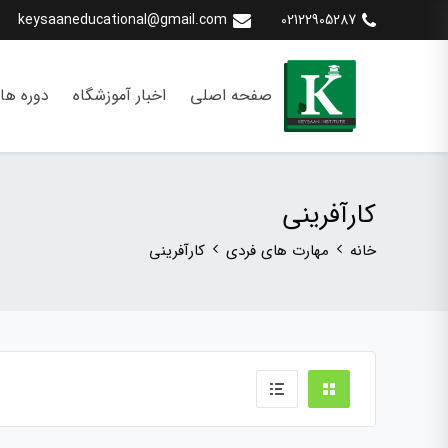
keysaaneducational@gmail.com
02122905287
صفحه اصلی
اخبار آموزشگاه
دوره ها
کارآفرینی
خانه
مهارت های فردی
کارآفرینی