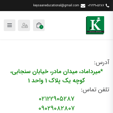
keysaaneducational@gmail.com
02122905287
0
آدرس:
*میرداماد، میدان مادر، خیابان سنجابی،
کوچه یک پلاک 1 واحد 1
تلفن تماس:
02122905287
۰۹۰۲۹۰۸۲۸۰۷