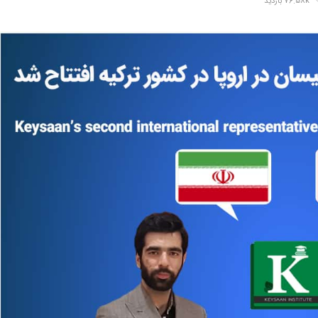
76.58k بازدید