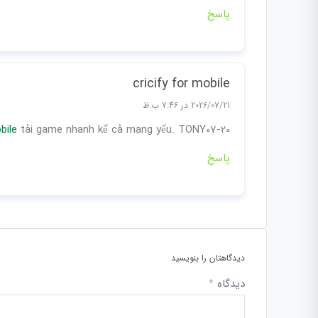
پاسخ
cricify for mobile
2026/07/21 در 7:46 ب.ظ
bile
tải game nhanh kể cả mạng yếu. TONY07-20
پاسخ
دیدگاهتان را بنویسید
دیدگاه
*