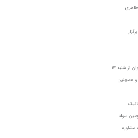
طاهری
 از شنبه 13
 و همچنین
اتیک
نین سواد
 مشاوره