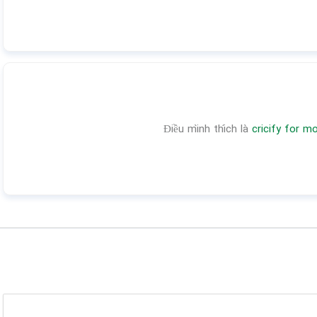
Điều mình thích là
cricify for mo