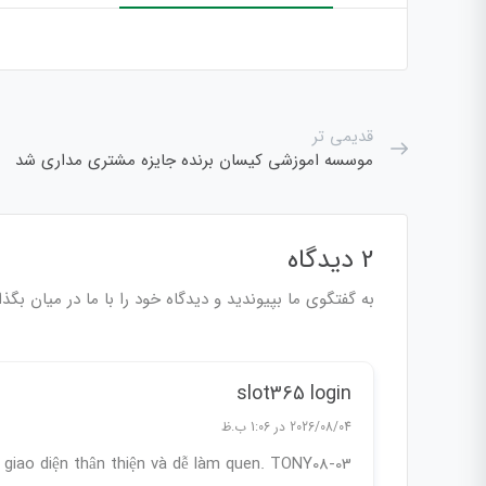
قدیمی تر
موسسه اموزشی کیسان برنده جایزه مشتری مداری شد
2 دیدگاه
به گفتگوی ما بپیوندید و دیدگاه خود را با ما در میان بگذا
slot365 login
2026/08/04 در 1:06 ب.ظ
y giao diện thân thiện và dễ làm quen. TONY08-03