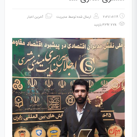
2021/06/19
ارسال شده توسط
مدیریت
آخرین اخبار
3692.77k بازدید