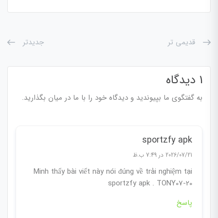
قدیمی تر
جدیدتر
1 دیدگاه
به گفتگوی ما بپیوندید و دیدگاه خود را با ما در میان بگذارید.
sportzfy apk
2026/07/21 در 7:49 ب.ظ
Mình thấy bài viết này nói đúng về trải nghiệm tại
sportzfy apk . TONY07-20
پاسخ