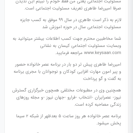
مسئولیت اجتماعی یعنی من فقط خودم را نبینم این ندیدن
صرفا امیررضا طاهری تعریف مسئولیت اجتماعی است.
لازم به ذکر است طاهری در سال 99 موفق به کسب جایزه
مسئولیت اجتماعی سال در حوزه اموزش شد
شما مخاطبین محترم جهت کسب اطلاعات بیشتر میتوانید به
وبسایت مسئولیت اجتماعی کیسان به نشانی
www.keysaan.com مراجعه فرمایید.
امیررضا طاهری پیش تر دو بار در برنامه عصر خانواده حصور
و پیر امون مهارت افزایی کودکان و نوجوانان با مجری یرنامه
به گفت و گو پرداخت
همچنین وی در مطبوعات مختلفی همچون خبرگزاری گسترش
نیوز- عصرایران -انتخاب -فرارو -جهان نیوز -و مجله روزهای
زندگی مصاحبه کرده است.
برنامه عصر خانواده هر روز ساعت 5 بعدظهر از شبکه 2 سیما
پخش میشود.