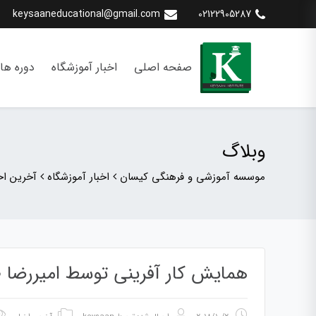
keysaaneducational@gmail.com
02122905287
صفحه اصلی
اخبار آموزشگاه
دوره ها
وبلاگ
موسسه آموزشی و فرهنگی کیسان
اخبار آموزشگاه
آخرین اخب
همایش کار آفرینی توسط امیررضا ط