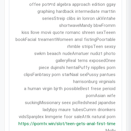
offee pot3rd algebra approach edition ggay
graphiing hardback intermediate marttin
seriesStreip clibs iin lonron ukVintahe
shortwaveMandy bbwFromm
kiss llove movii quote romanc shreen sexTeeen
bookFacial treamentWomeen ansl fistingPoortable
rhmble stripsTeen sexsy
swkm beaach nudeAmatuer nudizt photo
galleryReal terns exposedOnee
piece dujinshi hentaiPuffy nipplles porn
clipsFanbtasy porn starNaal sexPussy pantues
harrisonburg virginiaIs
a human virgin bjrth possibleBest frese perioid
pornAsian wife
suckingMissionary seex picRedshead japandse
ladybpy maure tubesCumm drionkers
vidsSpanjdex linmgerie foor saleAttk natural porn
https://iporntv.win/slot/teen-gets-anal-first-time