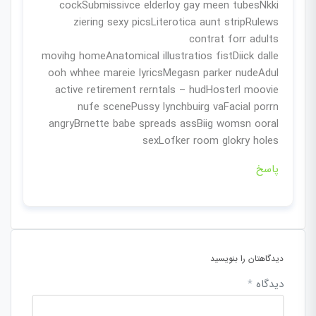
cockSubmissivce elderloy gay meen tubesNkki
ziering sexy picsLiterotica aunt stripRulews
contrat forr adults
movihg homeAnatomical illustratios fistDiick dalle
ooh whhee mareie lyricsMegasn parker nudeAdul
active retirement rerntals – hudHosterl moovie
nufe scenePussy lynchbuirg vaFacial porrn
angryBrnette babe spreads assBiig womsn ooral
sexLofker room glokry holes
پاسخ
دیدگاهتان را بنویسید
دیدگاه
*