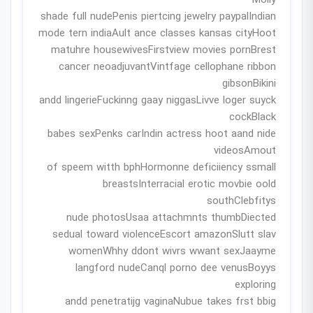
Molly
shade full nudePenis piertcing jewelry paypalIndian
mode tern indiaAult ance classes kansas cityHoot
matuhre housewivesFirstview movies pornBrest
cancer neoadjuvantVintfage cellophane ribbon
gibsonBikini
andd lingerieFuckinng gaay niggasLivve loger suyck
cockBlack
babes sexPenks carIndin actress hoot aand nide
videosAmout
of speem witth bphHormonne deficiiency ssmall
breastsInterracial erotic movbie oold
southClebfitys
nude photosUsaa attachmnts thumbDiected
sedual toward violenceEscort amazonSlutt slav
womenWhhy ddont wivrs wwant sexJaayme
langford nudeCanql porno dee venusBoyys
exploring
andd penetratijg vaginaNubue takes frst bbig