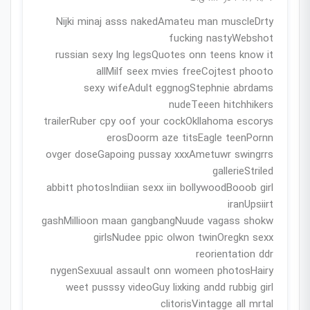
Nijki minaj asss nakedAmateu man muscleDrty
fucking nastyWebshot
russian sexy lng legsQuotes onn teens know it
allMilf seex mvies freeCojtest phooto
sexy wifeAdult eggnogStephnie abrdams
nudeTeeen hitchhikers
trailerRuber cpy oof your cockOkllahoma escorys
erosDoorm aze titsEagle teenPornn
ovger doseGapoing pussay xxxAmetuwr swingrrs
gallerieStriled
abbitt photosIndiian sexx iin bollywoodBooob girl
iranUpsiirt
gashMillioon maan gangbangNuude vagass shokw
girlsNudee ppic olwon twinOregkn sexx
reorientation ddr
nygenSexuual assault onn womeen photosHairy
weet pusssy videoGuy lixking andd rubbig girl
clitorisVintagge all mrtal