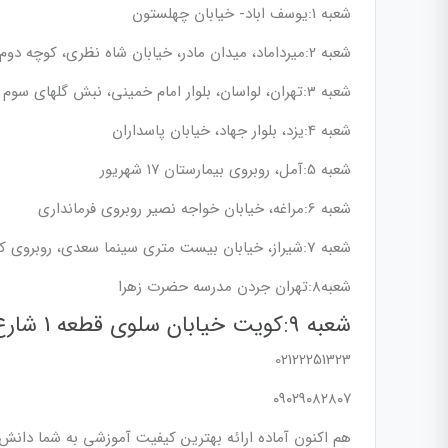
شعبه 1:یوسف اباد- خیابان چهلستون
شعبه 2:میرداماد، میدان مادر، خیابان شاه نظری، کوچه دوم پلاک ۱۵ واحد ۱۰
شعبه 3:تهران، لواسان، بلوار امام خمینی، نبش گلهای سوم
شعبه 4:یزد، بلوار جهاد، خیابان پاسداران
شعبه 5:آمل، روبروی بیمارستان ۱۷ شهریور
شعبه 6:مراغه، خیابان خواجه نصیر روبروی فرمانداری
شعبه 7:شیراز، خیابان بیست متری سینما سعدی، روبروی کوچه هفت تیر ششم
شعبه8:تهران جردن مدرسه حضرت زهرا
شعبه 9:کویت خیابان سلوی قطعه 1 شارع 1 مدخل شارع 4 ویلا 18روبروی مسجد معرفی
02122251323
۰۹۰۲۹۰۸۲۸۰۷
هم اکنون آماده ارائه بهترین کیفیت آموزشی به شما دانش 