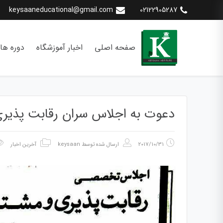
keysaaneducational@gmail.com
02122905287
صفحه اصلی
اخبار آموزشگاه
دوره ها
دعوت به اجلاس سران رقابت پذیری 
2017/10/31
ارسال شده توسط
keysaan
آخرین اخبار