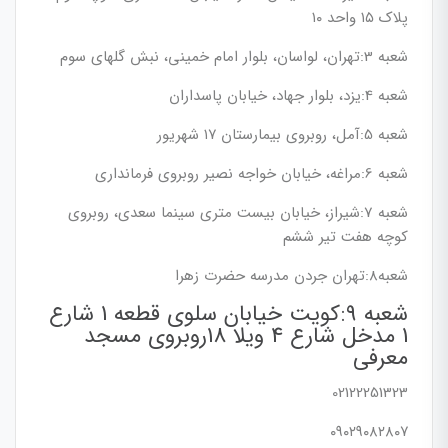
پلاک ۱۵ واحد ۱۰
شعبه 3:تهران، لواسان، بلوار امام خمینی، نبش گلهای سوم
شعبه 4:یزد، بلوار جهاد، خیابان پاسداران
شعبه 5:آمل، روبروی بیمارستان ۱۷ شهریور
شعبه 6:مراغه، خیابان خواجه نصیر روبروی فرمانداری
شعبه 7:شیراز، خیابان بیست متری سینما سعدی، روبروی
کوچه هفت تیر ششم
شعبه8:تهران جردن مدرسه حضرت زهرا
شعبه 9:کویت خیابان سلوی قطعه 1 شارع
1 مدخل شارع 4 ویلا 18روبروی مسجد
معرفی
02122251323
۰۹۰۲۹۰۸۲۸۰۷