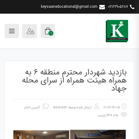
keysaaneducational@gmail.com
02122905287
0
بازدید شهردار محترم منطقه ۶ به
همراه هیئت همراه از سرای محله
جهاد
2017/12/05
ارسال شده توسط
keysaan
آخرین اخبار
237.61k بازدید