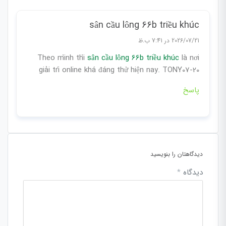
sân cầu lông 66b triều khúc
2026/07/21 در 7:41 ب.ظ
Theo mình thì
sân cầu lông 66b triều khúc
là nơi
giải trí online khá đáng thử hiện nay. TONY07-20
پاسخ
دیدگاهتان را بنویسید
دیدگاه
*