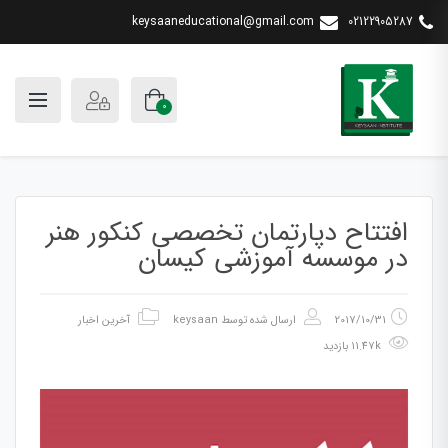
keysaaneducational@gmail.com
02122905287
0
افتتاح دپارتمان تخصصی کنکور هنر
در موسسه آموزشی کیسان
2017/10/31
ارسال شده توسط
keysaan
آخرین اخبار
11.47k بازدید