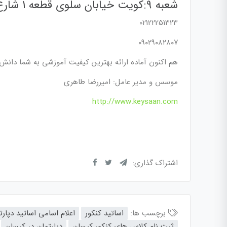
شعبه 9:کویت خیابان سلوی قطعه 1 شارع 1 مدخل شارع 4 ویلا 18روبروی مسجد معرفی
02122251323
۰۹۰۲۹۰۸۲۸۰۷
هم اکنون آماده ارائه بهترین کیفیت آموزشی به شما دانش 
موسس و مدیر عامل: امیررضا طاهری
http://www.keysaan.com
اشتراک گذاری:
برچسب ها:
اساتید کنکور
اعلام اسامی اساتید دپارت
ثبت نام کلاس های کنکور کیسان
دپارتمان در کیسان