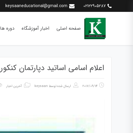
keysaaneducational@gmail.com
02122905287
صفحه اصلی
اخبار آموزشگاه
دوره ها
اعلام اسامی اساتید دپارتمان کنکور
2017/09/14
ارسال شده توسط
keysaan
آخرین اخبار