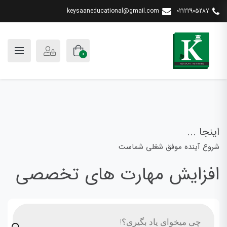
keysaaneducational@gmail.com
02122905287
0
اینجا ...
شروع آینده موفق شغلی شماست
افزایش مهارت های تخصصی
جستجوی
محصولات