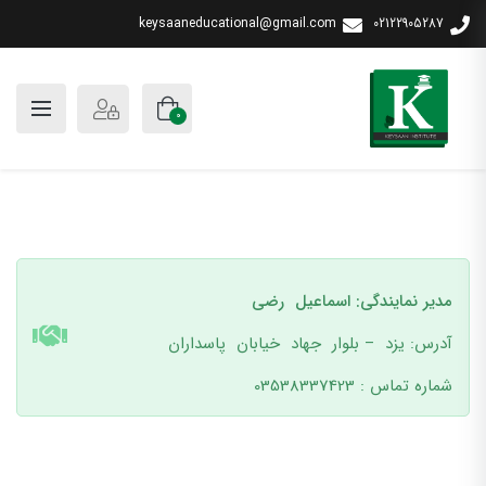
keysaaneducational@gmail.com
02122905287
0
مدیر نمایندگی: اسماعیل رضی
آدرس: یزد – بلوار جهاد خیابان پاسداران
شماره تماس : 03538337423